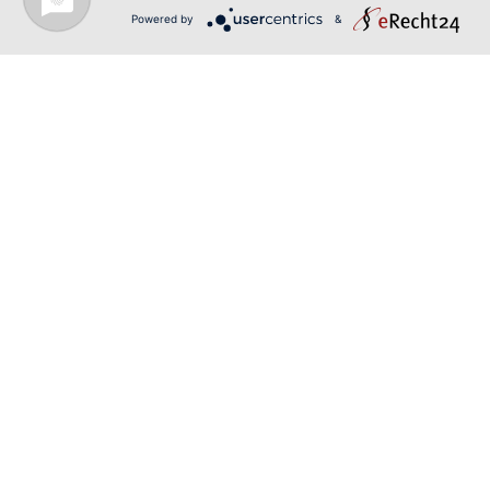
Powered by
&
KONTAKT
Telefon: 01728146805
E-Mail:
info@ts-folienstyling.de